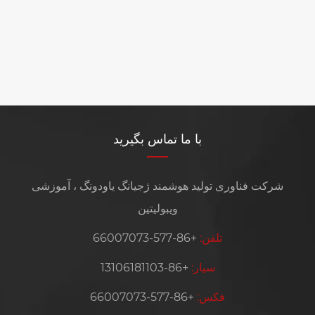
با ما تماس بگیرید
شرکت فناوری تولید هوشمند ژجیانگ یاودونگ ، آموزشی
ویبولیتین
تلفن:
+86-577-66007073
سیار:
+86-13106181103
فکس:
+86-577-66007073