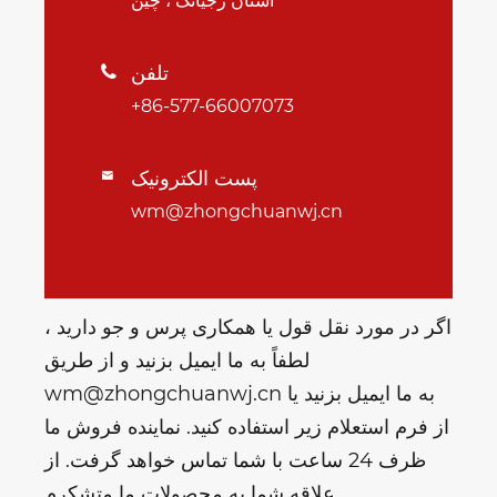
استان ژجیانگ ، چین
تلفن

+86-577-66007073
پست الکترونیک

wm@zhongchuanwj.cn
اگر در مورد نقل قول یا همکاری پرس و جو دارید ،
لطفاً به ما ایمیل بزنید و از طریق
wm@zhongchuanwj.cn به ما ایمیل بزنید یا
از فرم استعلام زیر استفاده کنید. نماینده فروش ما
ظرف 24 ساعت با شما تماس خواهد گرفت. از
علاقه شما به محصولات ما متشکرم