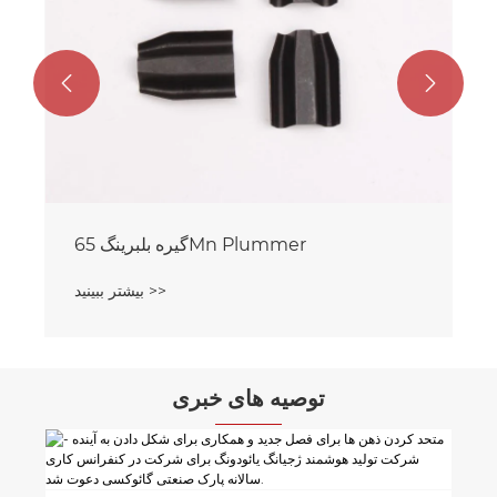


گیره بلبرینگ 65Mn Plummer
بیشتر ببینید >>
توصیه های خبری