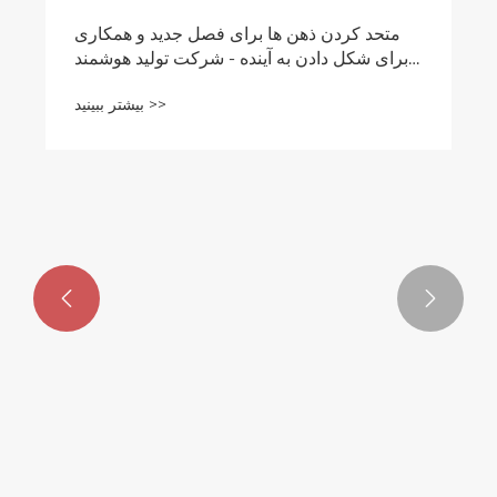
متحد کردن ذهن ها برای فصل جدید و همکاری
برای شکل دادن به آینده - شرکت تولید هوشمند
ژجیانگ یائودونگ برای شرکت در کنفرانس کاری
بیشتر ببینید >>
سالانه پارک صنعتی گائوکسی دعوت شد.

