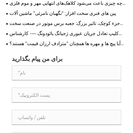
سال 2026 را رهبری می کند
چه چیزی باعث می‌شود کلاهک‌های انتهایی مهر و موم فلزی
به انتخاب ترجیحی برای تولید مدرن تبدیل شوند؟
پین های فنری سخت افزار: "نگهبان نامرئی" ماشین آلات
جزء کوچک، تاثیر بزرگ: جعبه برس موتور در صنعت سخت
افزار ضروری است. ژجیانگ یائودونگ ارتقاهای تولید را از طریق
کلیپ تعادل جریان عبوری ژجیانگ یائودونگ —- کارشناس
صنعتگری دقیق تقویت می کند.
وزن‌دهی در سطح میکروگرم، ارائه دهنده نرمی و سکوت نهایی
آیا پیچ ها و مهره ها همچنان "مترادف ارزان قیمت" هستند؟
به سیستم‌های دوار
صنعت سخت افزار چین دستخوش چه نوع انقلاب ارزشی
است؟
برای من پیام بگذارید