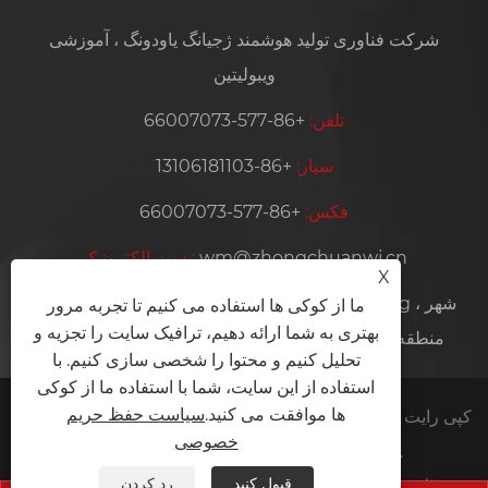
شرکت فناوری تولید هوشمند ژجیانگ یاودونگ ، آموزشی
ویبولیتین
تلفن:
+86-577-66007073
سیار:
+86-13106181103
فکس:
+86-577-66007073
wm@zhongchuanwj.cn
پست الکترونیک:
X
نشانی:
منطقه 6 ، شهر Wanyang Zhongchuang ، شهر
ما از کوکی ها استفاده می کنیم تا تجربه مرور
بهتری به شما ارائه دهیم، ترافیک سایت را تجزیه و
Bihu ، منطقه لیاندو ، شهر لیشوی ، استان ژجیانگ ، چین
تحلیل کنیم و محتوا را شخصی سازی کنیم. با
استفاده از این سایت، شما با استفاده ما از کوکی
ها موافقت می کنید.
سیاست حفظ حریم
کپی رایت © 2024 شرکت فناوری تولید هوشمند ژجیانگ یاودونگ
خصوصی
، آموزشی ویبولیتین کلیه حقوق محفوظ است.
قبول کنید
رد کردن
سیاست حفظ حریم خصوصی
XML
RSS
Sitemap
Links