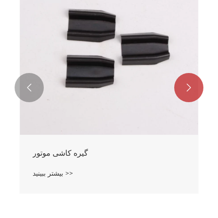


گیره کاشی موتور
بیشتر ببینید >>