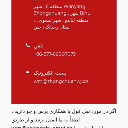
منطقه 6 ، شهر Wanyang
Zhongchuang ، شهر Bihu
، منطقه لیاندو ، شهر لیشوی ،
استان ژجیانگ ، چین
تلفن

+86-577-66007073
پست الکترونیک

wm@zhongchuanwj.cn
اگر در مورد نقل قول یا همکاری پرس و جو دارید ،
لطفاً به ما ایمیل بزنید و از طریق