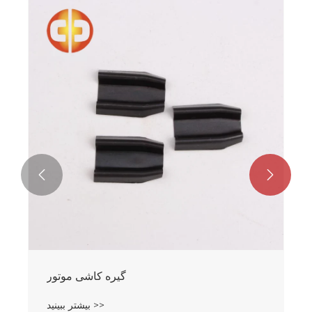
گیره کاشی مغناطیسی موتور فولاد منگنز
بیشتر ببینید >>

