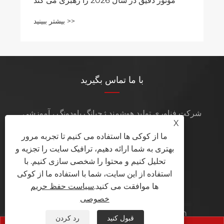
با ما تماس بگیرید
شرکت فناوری تولید هوشمند ژجیانگ یاودونگ ، آموزشی
X
ویبولیتین
ما از کوکی ها استفاده می کنیم تا تجربه مرور
بهتری به شما ارائه دهیم، ترافیک سایت را تجزیه و
تلفن:
+86-577-66007073
تحلیل کنیم و محتوا را شخصی سازی کنیم. با
سیار:
+86-13106181103
استفاده از این سایت، شما با استفاده ما از کوکی
ها موافقت می کنید.
سیاست حفظ حریم
فکس:
+86-577-66007073
خصوصی
wm@zhongchuanwj.cn
پست الکترونیک:
قبول کنید
رد کردن