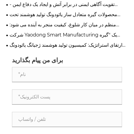
رسماً تولید را آغاز کرد و نقطه عطف جدیدی در بهبود کیفیت و
تقویت آگاهی ایمنی در برابر آتش و ایجاد یک دفاع ایمن -
افزایش کارایی را رقم زد.
شرکت فناوری ساخت هوشمند ژجیانگ یائودونگ، آموزشی
محصولات گیره متعادل ساز یائودونگ تولید هوشمند تحت
آموزشی ایمنی در برابر آتش را انجام می دهد.
ارتقاء جامع قرار می گیرند، فناوری مهر زنی دقیق عملکرد
منظم در میان کار شلوغ، کیفیت منجر به آینده می شود:
موتور کارآمد را تقویت می کند
کارگاه Yaodong به شدت کیفیت را کنترل می کند و یک
شرکت Yaodong Smart Manufacturing یک "گیره
"خندق" محکم برای رقابت محصول می سازد
کاشی مغناطیسی" اختصاصی برای سرعت بخشیدن به ارتقاء
ارتقای استراتژیک: کمیسیون تولید هوشمند ژجیانگ یائودونگ
تولید موتور با راندمان بالا ایجاد می کند.
پرس خودکار جدید 200T برای قطعات دقیق خودرو
برای من پیام بگذارید