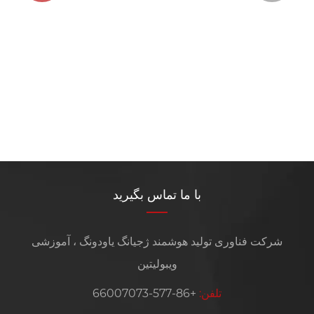
با ما تماس بگیرید
شرکت فناوری تولید هوشمند ژجیانگ یاودونگ ، آموزشی
ویبولیتین
تلفن:
+86-577-66007073