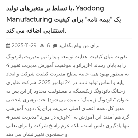
با تسلط بر متغیرهای تولید، Yaodong
Manufacturing یک "بیمه نامه" برای کیفیت
استثنایی اضافه می کند.
برای من پیام بگذارید
6
2025-11-29
تقویت بنیان کیفیت، هدایت توسعه پایدار: تیم مدیریت یائودونگ
ژیزائو با موفقیت آموزش مدیریت تغییر 4M را به پایان رساند
به منظور بهبود همه جانبه سطح مدیریت کیفیت شرکت و ایجاد
پایه و اساس تولید ناب، در 24 نوامبر 2025، شرکت فناوری
ژجیانگ یائودونگ ژیکسینگ، با مسئولیت محدود (از این پس به
عنوان "یائودونگ ژیمینگ" نامیده می شود) تحت رهبری شخصی
مدیر کل، همه اعضای اصلی مدیریت برای یک دوره آموزشی
ویژه در مورد "مدیریت تغییر 4M" گرد هم آمدند. این آموزش نه
تنها یادگیری دانش است، بلکه عزم راسخ شرکت را برای تعالی
و جستجوی تغییر نشان می دهد.