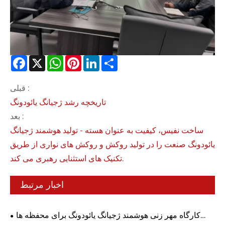
Facebook
X
WhatsApp
Pinterest
LinkedIn
Share
قبلی :
تاریخچه رشد ژجیانگ یائودونگ
بعد :
ساخت نفیس، کیفیت به عنوان هسته - تولید هوشمند ژجیانگ
یائودونگ صنعت را در تولید روکش و روکش های نواری از طریق
تکنیک های استثنایی رهبری می کند.
اخبار مرتبط
کارگاه مهر زنی هوشمند ژجیانگ یائودونگ برای محفظه ها