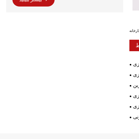
ارخانه
ط
زی
زی
بن
زی
زی
نی