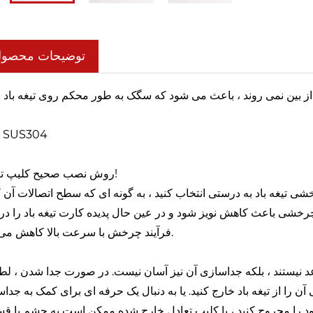
توضیحات محصو
 از بین نمی روند ، باعث می شود که سگک به طور محکم روی تیغه باد 
ش
مواد: SUS304
روش نصب صحیح کلیپ تعادل!
 تیغه باد به درستی انتخاب کنید ، به گونه ای که سطح اتصالات آن کا
 چرخشی باعث کاهش نویز شود و در عین حال پدیده کارت تیغه باد را د
فرآیند چرخش با سرعت بالا کاهش می دهد.
 نیستند ، بلکه جداسازی آن نیز آسان نیست. در صورت جدا شدن ، لطفا
 آن را از تیغه باد خارج کنید. یا به دنبال یک حرفه ای برای کمک به جدا
ن خود را مجروح کنید ، یا کلیپ تعادل خارج شده ممکن است به چشم یا 