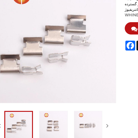
ر گسترده
WIND WILD W
F