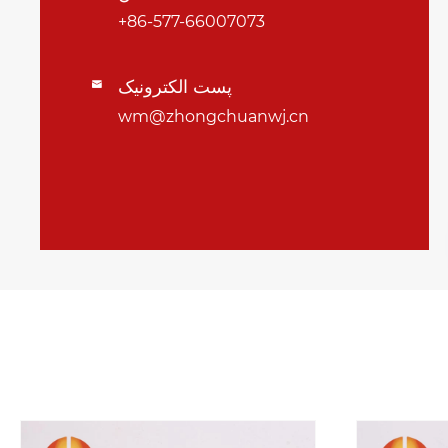
+86-577-66007073
پست الکترونیک

wm@zhongchuanwj.cn