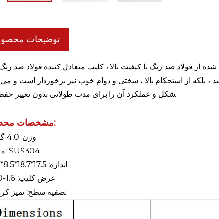
توضیحات محصو
 بلکه از استحکام بالا ، سختی و دوام خوب نیز برخوردار است و می ت
شکل و عملکرد آن را برای مدت طولانی بدون تغییر حفظ کند.
مشخصات محصول:
● وزن: 4.0 گرم
● مواد: SUS304
● اندازه: 17.5*18.7*8.5*1.5
● عرض کلیپ: 1.6-3.0
● تصفیه سطح: تمیز کر