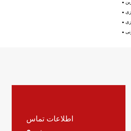
بن
زی
زی
نی
اطلاعات تماس