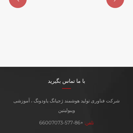
با ما تماس بگیرید
شرکت فناوری تولید هوشمند ژجیانگ یاودونگ ، آموزشی
ویبولیتین
تلفن:
+86-577-66007073