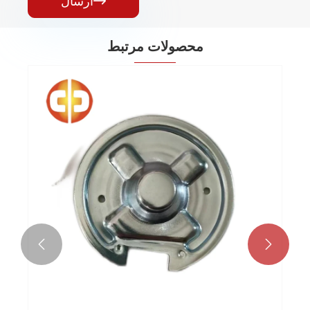
ارسال

محصولات مرتبط

