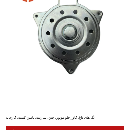
تگ های داغ: کاور جلو موتور، چین، سازنده، تامین کننده، کارخانه